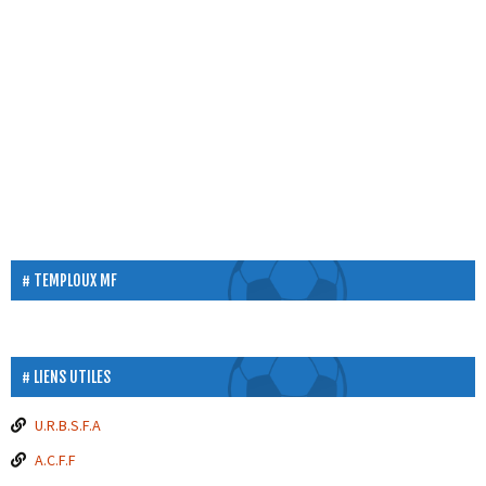
TEMPLOUX MF
LIENS UTILES
U.R.B.S.F.A
A.C.F.F