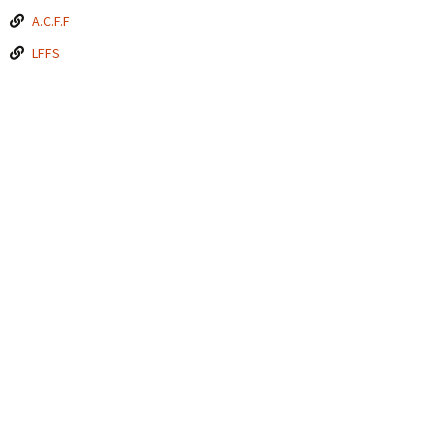
A.C.F.F
LFFS