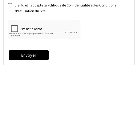
J'ai lu et j'accepte la
Politique de Confidentialité
et les
Conditions
d'Utilisation du Site
.
Envoyer