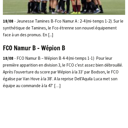
18/08
- Jeunesse Tamines B-Fco Namur A : 2-4 (mi-temps 1-2). Sur le
synthétique de Tamines, le Fco étrenne son nouvel équipement
face à un des promus. En [...]
FCO Namur B – Wépion B
18/08
- FCO Namur B – Wépion B 4-4 (mi-temps 1-1) Pour leur
première apparition en division 3, le FCO c’est assez bien débrouillé.
Après l’ouverture du score par Wépion à la 33′ par Bodson, le FCO
égalise par Van Hove à la 38′. A la reprise Dell’Aquila Luca met son
équipe au commande à la 47′ […]