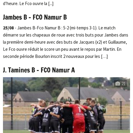
d’heure. Le Fco ouvre la [...]
Jambes B – FCO Namur B
25/08
- Jambes B-Fco Namur B : 5-2 (mi-temps 3-1). Le match
démarre sur les chapeaux de roue avec trois buts pour Jambes dans
la première demi-heure avec des buts de Jacques (x2) et Guillaume,
Le Fco ouvre réduit le score un peu avant le repos par Martin. En
seconde période Bourlon inscrit 2 nouveaux pour les […]
J. Tamines B – FCO Namur A
21