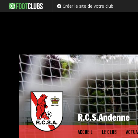
Créer le site de votre club
R.C.S.Andenne
Passer
ACCUEIL
LE CLUB
ACTUA
au