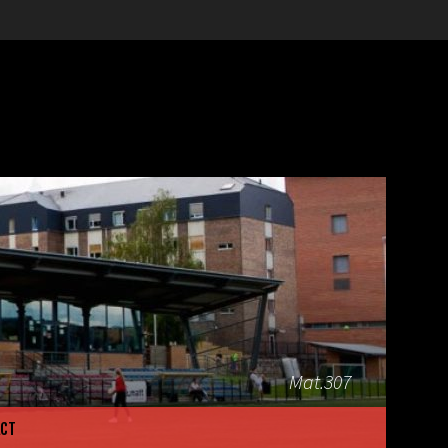
Mat.307
CT