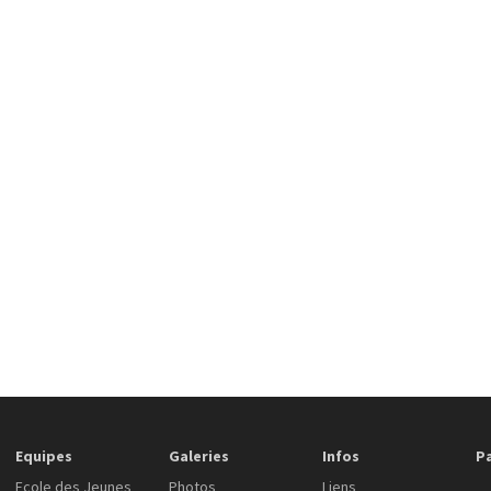
Equipes
Galeries
Infos
P
Ecole des Jeunes
Photos
Liens