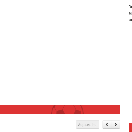
D
a
p
Aujourd'hui