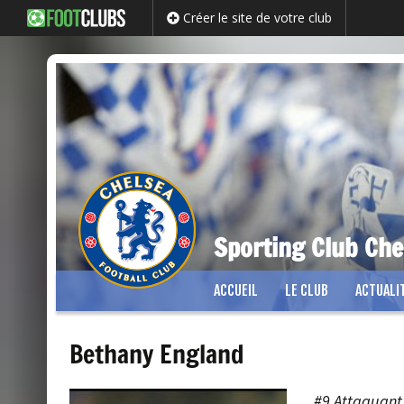
Créer le site de votre club
Sporting Club Che
Passer
ACCUEIL
LE CLUB
ACTUALI
au
contenu
Bethany England
#9
Attaquant