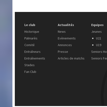
Le club
Actualités
Equipes
Historique
News
Jeunes
Palmarès
Evènements
U21
Comité
Annonces
U19
Entraîneurs
Presse
Seniors H
Entraînements
Articles de matchs
Seniors F
Stades
Fan Club