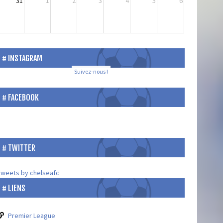
31
1
2
3
4
5
6
INSTAGRAM
Suivez-nous !
FACEBOOK
TWITTER
Tweets by chelseafc
LIENS
Premier League