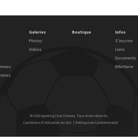
Galeries
Boutique
Infos
Photos
S’inscrire
Vidéos
Liens
Documents
ommes
Billetterie
emmes
© 2026 Sporting Club Chelsea. Tous droits réservés.
Conditions d'Utilisation du Site
Politique de Confidentialité