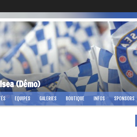
lsea (Démo)
TÉS
EQUIPES
GALERIES
BOUTIQUE
INFOS
SPONSORS