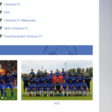
Chelsea FC
FIFA
Chelsea FC Wikipedia
UEFA Chelsea FC
Transfermarkt Chelsea FC
U21