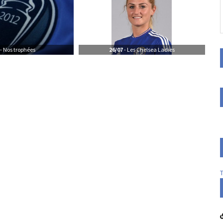
- Nos trophées
26/07
- Les Chelsea Ladies