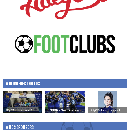
DERNIÈRES PHOTOS
30/07
- Thailand All-Stars 0-1 Chelsea
29/07
- Nos trophées
26/07
- Les Chelsea Ladies
NOS SPONSORS