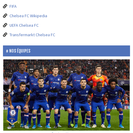
FIFA
Chelsea FC Wikipedia
UEFA Chelsea FC
Transfermarkt Chelsea FC
NOS ÉQUIPES