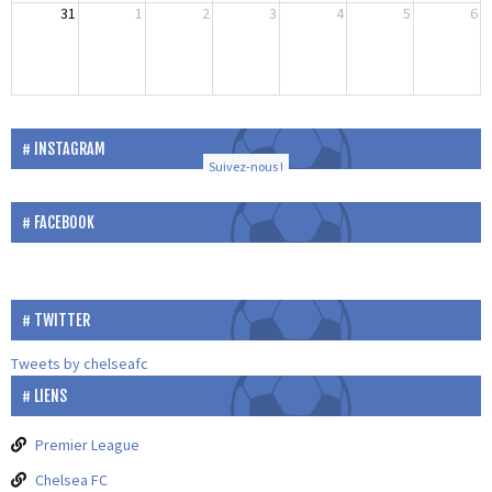
31
1
2
3
4
5
6
INSTAGRAM
Suivez-nous !
FACEBOOK
TWITTER
Tweets by chelseafc
LIENS
Premier League
Chelsea FC