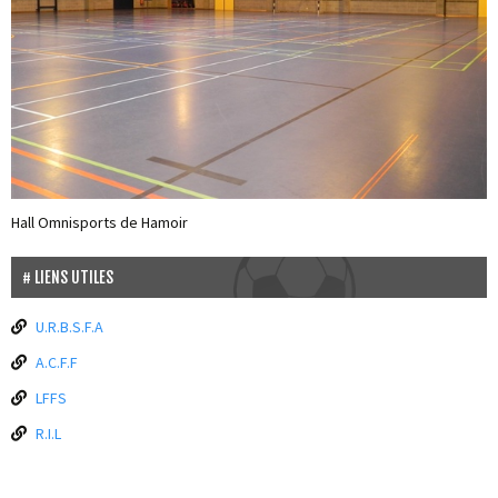
Hall Omnisports de Hamoir
LIENS UTILES
U.R.B.S.F.A
A.C.F.F
LFFS
R.I.L