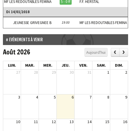
MF LES REDOUTABLES FEMINA
5 - 0 ff
F.F. HERSTAL
Di 14/01/2018
JEUNESSE GRIVEGNEE B
19:00
MF LES REDOUTABLES FEMINA
EVÉNEMENTS À VENIR
Août 2026
Aujourd'hui
LUN.
MAR.
MER.
JEU.
VEN.
SAM.
DIM.
27
28
29
30
31
1
2
3
4
5
6
7
8
9
10
11
12
13
14
15
16